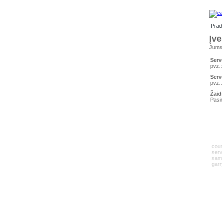
Prad
Įv
Jums 
Serv
pvz.:
Serv
pvz.:
Žaid
Pasir
coun
serv
samp
garr