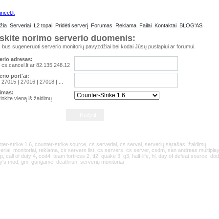
žia
Serveriai
L2 topai
Pridėti serverį
Forumas
Reklama
Failai
Kontaktai
BLOG'AS
eskite norimo serverio duomenis:
bus sugeneruoti serverio monitorių pavyzdžiai bei kodai Jūsų puslapiui ar forumui.
erio adresas:
 cs.cancel.lt ar 82.135.248.12
erio port'ai:
 27015 | 27016 | 27018 | ...
imas:
inkite vieną iš žaidimų
Rodyti!
ter-strike 1.6, counter-strike source, cs serveriai, cs servai, serverių sąrašas, žaidimų
eriai, monitoriai, reklama, cs servers list, cs servers, cs server, csdm, san andreas multiplay
, call of duty 4, cod4, team fortress 2, tf2, quake 3, q3, half-life, hl, day of defeat source, dod
y's mod, gm, gungame, deathrun, serverių monitoriai